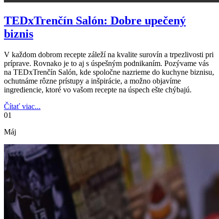
TEDxTrenčín Salón: Dobre upečený
biznis
V každom dobrom recepte záleží na kvalite surovín a trpezlivosti pri
príprave. Rovnako je to aj s úspešným podnikaním. Pozývame vás
na TEDxTrenčín Salón, kde spoločne nazrieme do kuchyne biznisu,
ochutnáme rôzne prístupy a inšpirácie, a možno objavíme
ingrediencie, ktoré vo vašom recepte na úspech ešte chýbajú.
Čítať viac...
01
Máj