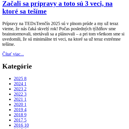
Začali sa prípravy a toto sú 3 veci, na
ktoré sa tešíme
Prípravy na TEDxTrenčín 2025 sú v plnom prúde a my už teraz
vieme, že nás čaká skvelý rok! Počas posledných týždňov sme
brainstormovali, stretávali sa a plánovali – a pri tom všetkom sme si
uvedomili, že sú minimálne tri veci, na ktoré sa už teraz extrémne
tešíme.
Čítať viac...
Kategórie
2025
8
2024
1
2023
2
2022
3
2021
1
2020
1
2019
4
2018
9
2017
5
2016
10