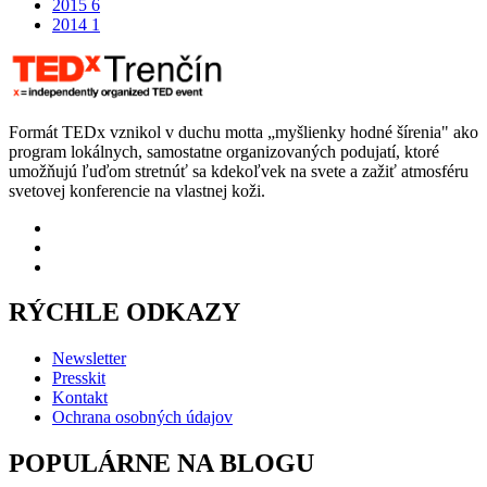
2015
6
2014
1
Formát TEDx vznikol v duchu motta „myšlienky hodné šírenia" ako
program lokálnych, samostatne organizovaných podujatí, ktoré
umožňujú ľuďom stretnúť sa kdekoľvek na svete a zažiť atmosféru
svetovej konferencie na vlastnej koži.
RÝCHLE ODKAZY
Newsletter
Presskit
Kontakt
Ochrana osobných údajov
POPULÁRNE NA BLOGU