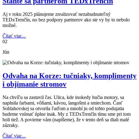
Staňte sa partnerom TEDxTrenčín
Aj v roku 2025 plánujeme zrealizovať nezabudnuteľný
TEDxTrenčín, no bez podpory partnerov ako ste vy by to nebolo
možné.
Čítať viac...
02
Jún
Odvaha na Korze: tučniaky, komplimenty
i objímanie stromov
Na chvíľu sa zastavil čas. Ulica, kde inokedy hučia motory, sa
naplnila farbami, vôňami, kávou, langošmi a smiechom. Časť
Soblahovskej sa otvorila ľuďom a mnohí ju od tohto podujatia
budeme vnímať úplne inak. My z TEDxTrenčín tímu sme pri tom
boli tiež. A povieme vám (napíšeme), že v tento deň sa diali malé
zázraky.
Čítať viac...