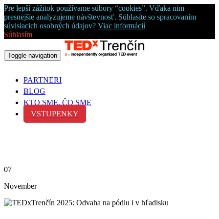
Pre lepší zážitok používame súbory “cookies”. Vďaka nim
presnejšie analyzujeme návštevnosť. Súhlasíte so spracovaním
súvisiacich osobných údajov?
Viac informácií
Súhlasím
Toggle navigation
PARTNERI
BLOG
KTO SME, ČO SME
VSTUPENKY
07
November