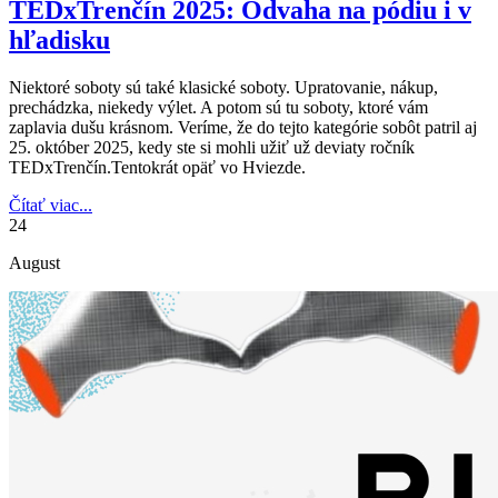
TEDxTrenčín 2025: Odvaha na pódiu i v
hľadisku
Niektoré soboty sú také klasické soboty. Upratovanie, nákup,
prechádzka, niekedy výlet. A potom sú tu soboty, ktoré vám
zaplavia dušu krásnom. Veríme, že do tejto kategórie sobôt patril aj
25. október 2025, kedy ste si mohli užiť už deviaty ročník
TEDxTrenčín.Tentokrát opäť vo Hviezde.
Čítať viac...
24
August